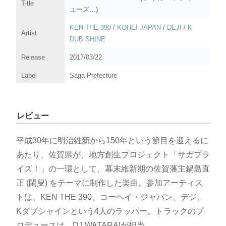
Title
ューズ…)
KEN THE 390
/
KOHEI JAPAN
/
DEJI
/
K
Artist
DUB SHINE
Release
2017/03/22
Label
Saga Prefecture
レビュー
平成30年に明治維新から150年という節目を迎えるに
あたり、佐賀県が、地方創生プロジェクト「サガプラ
イズ！」の一環として、幕末維新期の佐賀藩主鍋島直
正 (閑叟) をテーマに制作した楽曲。参加アーティス
トは、KEN THE 390、コーヘイ・ジャパン、デジ、
Kダブシャインという4人のラッパー。トラックのプ
ロデュースは、DJ WATARAIが担当。