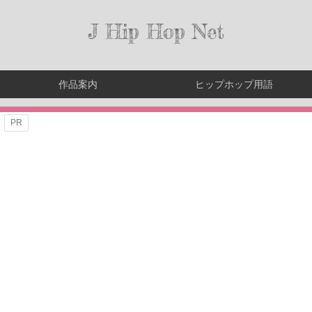
J Hip Hop Net
作品案内
ヒップホップ用語
PR