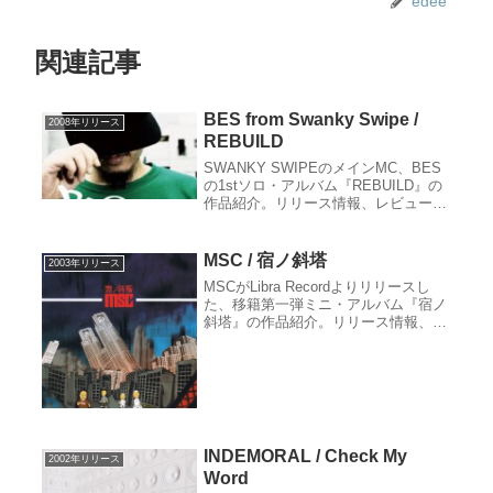
edee
関連記事
BES from Swanky Swipe /
2008年リリース
REBUILD
SWANKY SWIPEのメインMC、BES
の1stソロ・アルバム『REBUILD』の
作品紹介。リリース情報、レビュー、
収録曲、クレジット、関連サイトな
ど。
MSC / 宿ノ斜塔
2003年リリース
MSCがLibra Recordよりリリースし
た、移籍第一弾ミニ・アルバム『宿ノ
斜塔』の作品紹介。リリース情報、レ
ビュー、収録曲、クレジット、関連サ
イトなど。
INDEMORAL / Check My
2002年リリース
Word