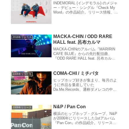
INDEMORAL (インデモラル) のメジャ
ー・デビュー・シングル『Check My
Word』の作品紹介。リリース情報、レ
ビュー、収録曲、クレジット、関連サ
イトなど。
MACKA-CHIN / ODD RARE
2016年リリース
HALL feat. 呂布カルマ
MACKA-CHINのアルバム『MARIRIN
CAFE BLUE』からの先行配信曲、
『ODD RARE HALL feat. 呂布カル
マ』の作品紹介。リリース情報、レビ
ュー、収録曲、クレジット、関連サイ
トなど。
COMA-CHI / ミチバタ
2006年リリース
ヒップホップ好きが集まり、毎月のよ
うに作品を量産していた
Da.Me.Records、通称ダメレコの中か
ら生まれた日本語ラップ・クラシッ
ク、COMA-CHIが歌う「ミチバタ」の
作品紹介。リリース情報、レビュー、
N&P / Pan Con
収録曲、クレジット、関連サイトな
2006年リリース
ど。
横浜のヒップホップ・グループ、N&P
が2006年にリリースした1stアルバム
『Pan Con』の作品紹介。リリース情
報、レビュー、収録曲、クレジット、