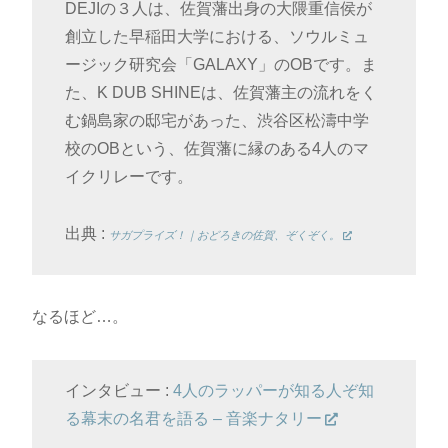
DEJIの３人は、佐賀藩出身の大隈重信侯が
創立した早稲田大学における、ソウルミュ
ージック研究会「GALAXY」のOBです。ま
た、K DUB SHINEは、佐賀藩主の流れをく
む鍋島家の邸宅があった、渋谷区松濤中学
校のOBという、佐賀藩に縁のある4人のマ
イクリレーです。
出典 :
サガプライズ！｜おどろきの佐賀、ぞくぞく。
なるほど…。
インタビュー :
4人のラッパーが知る人ぞ知
る幕末の名君を語る – 音楽ナタリー