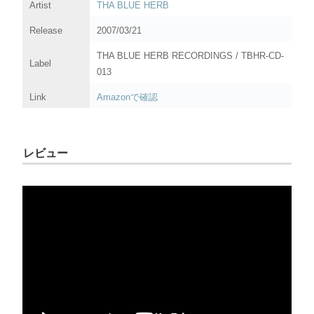
Artist
THA BLUE HERB
Release
2007/03/21
THA BLUE HERB RECORDINGS / TBHR-CD-
Label
013
Link
Amazonで確認
レビュー