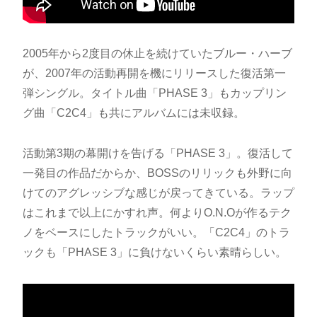
2005年から2度目の休止を続けていたブルー・ハーブ
が、2007年の活動再開を機にリリースした復活第一
弾シングル。タイトル曲「PHASE 3」もカップリン
グ曲「C2C4」も共にアルバムには未収録。
活動第3期の幕開けを告げる「PHASE 3」。復活して
一発目の作品だからか、BOSSのリリックも外野に向
けてのアグレッシブな感じが戻ってきている。ラップ
はこれまで以上にかすれ声。何よりO.N.Oが作るテク
ノをベースにしたトラックがいい。「C2C4」のトラ
ックも「PHASE 3」に負けないくらい素晴らしい。