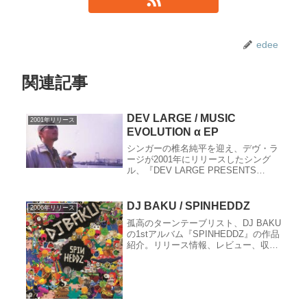
edee
関連記事
DEV LARGE / MUSIC
2001年リリース
EVOLUTION α EP
シンガーの椎名純平を迎え、デヴ・ラ
ージが2001年にリリースしたシング
ル、『DEV LARGE PRESENTS
MUSIC EVOLUTION α EP』の作品紹
介。リリース情報、レビュー、収録
曲、クレジット、関連サイトなど。
DJ BAKU / SPINHEDDZ
2006年リリース
孤高のターンテーブリスト、DJ BAKU
の1stアルバム『SPINHEDDZ』の作品
紹介。リリース情報、レビュー、収録
曲、クレジット、関連サイトなど。