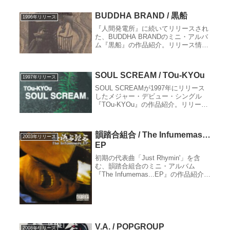
BUDDHA BRAND / 黒船
1996年リリース
『人間発電所』に続いてリリースされ
た、BUDDHA BRANDのミニ・アルバ
ム『黒船』の作品紹介。リリース情
報、レビュー、収録曲、クレジット、
関連サイトなど。
SOUL SCREAM / TOu-KYOu
1997年リリース
SOUL SCREAMが1997年にリリース
したメジャー・デビュー・シングル
『TOu-KYOu』の作品紹介。リリース
情報、レビュー、収録曲、クレジッ
ト、関連サイトなど。
韻踏合組合 / The Infumemas…
2003年リリース
EP
初期の代表曲「Just Rhymin'」を含
む、韻踏合組合のミニ・アルバム
『The Infumemas...EP』の作品紹介。
リリース情報、レビュー、収録曲、ク
レジット、関連サイトなど。
V.A. / POPGROUP
2008年リリース