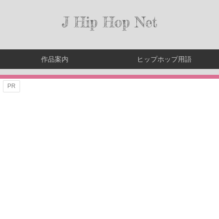
J Hip Hop Net
作品案内
ヒップホップ用語
PR