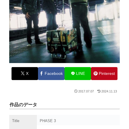
X
Facebook
LINE
Pinterest
2017.07.07
2024.11.13
作品のデータ
Title
PHASE 3