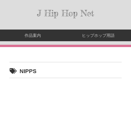
J Hip Hop Net
作品案内
ヒップホップ用語
NIPPS