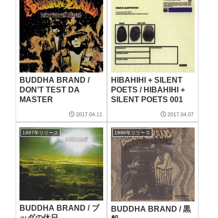
BUDDHA BRAND /
HIBAHIHI + SILENT
DON’T TEST DA
POETS / HIBAHIHI +
MASTER
SILENT POETS 001
2017.04.11
2017.04.07
1997年リリース
1996年リリース
BUDDHA BRAND / ブ
BUDDHA BRAND / 黒
ッダの休日