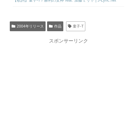
【歌詞】童子-T / 勝利の女神 feat. 加藤ミリヤ | J-Lyric.net
2004年リリース
作品
童子-T
スポンサーリンク