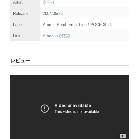
Artist
童子-T
Release
2004/05/26
Label
Atomic Bomb Front Line / POCE-3024
Link
Amazonで確認
レビュー