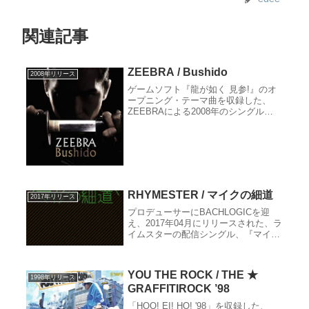
関連記事
ZEEBRA / Bushido
2008年リリース
ゲームソフト『龍が如く 見参!』のオ
ープニング・テーマ曲を収録した、
ZEEBRAによる2008年のシングル
『Bushido』の作品紹介。リリース情
報、レビュー、収録曲、クレジット、
関連サイトなど。
RHYMESTER / マイクの細道
2017年リリース
プロデューサーにBACHLOGICを迎
え、2017年04月にリリースされた、ラ
イムスターの配信シングル、『マイク
の細道』の作品紹介。リリース情報、
レビュー、収録曲、クレジット、関連
サイトなど。
YOU THE ROCK / THE ★
1998年リリース
GRAFFITIROCK ’98
「HOO! EI! HO! '98」を収録した、