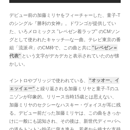
デビュー前の加藤ミリヤをフィーチャーした、童子-T
のシングル『勝利の女神』。ドワンゴが提供してい
た、いろメロミックス "レペゼン着ラップ" のCMソン
グとして使われたキャッチ―な一曲。テレビ東京の番
組「流派-R」のCM枠で、この曲と共に
レペゼン＝
代表
という文字がデカデカと表示されていたのが懐
かしい。
イントロやブリッジで使われている、
オッオー、イ
ェッイェー
と繰り返される加藤ミリヤと童子-Tのユ
ニゾンが印象的。リリース当時15歳とは思えない、
加藤ミリヤのセクシーなハスキー・ヴォイスが耳に残
る。デビュー前だった加藤ミリヤは、この曲をきっか
けに一般にも認知され、その後は、新世代ディーバへ
の道をトントン拍子に突き進み、若者から絶大な支持