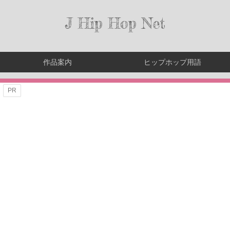
J Hip Hop Net
作品案内
ヒップホップ用語
PR