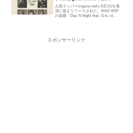
人気ラッパーのguca owlとKEIJUを客
演に迎えリリースされた、BAD HOP
の楽曲「Day N Night feat. G-k.i.d,
guca owl & KEIJU」の作品紹介。リリ
ース情報、レビュー、収録曲、クレジ
ット、関連サイトなど。
スポンサーリンク