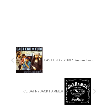
EAST END × YURI / denim-ed souL
ICE BAHN / JACK HAMMER