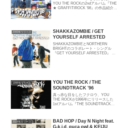
YOU THE ROCKの2ndアルバム『THE
★ GRAFFITIROCK '98』の作品紹介。
リリース情報、レビュー、収録曲、ク
レジット、関連サイトなど。
SHAKKAZOMBIE / GET
2000年リリース
YOURSELF ARRESTED
SHAKKAZOMBIEとNORTHERN
BRIGHTのコラボレート・シングル
『GET YOURSELF ARRESTED』 の
作品紹介。リリース情報、レビュー、
収録曲、クレジット、関連サイトなど
YOU THE ROCK / THE
1996年リリース
SOUNDTRACK ’96
真っ赤な目をしたフクロウ、YOU
THE ROCKが1996年にリリースした
1stアルバム『THE SOUNDTRACK
'96』の作品紹介。リリース情報、レビ
ュー、収録曲、クレジット、関連サイ
トなど。
BAD HOP / Day N Night feat.
2024年リリース
G-k.i.d, guca owl & KEIJU