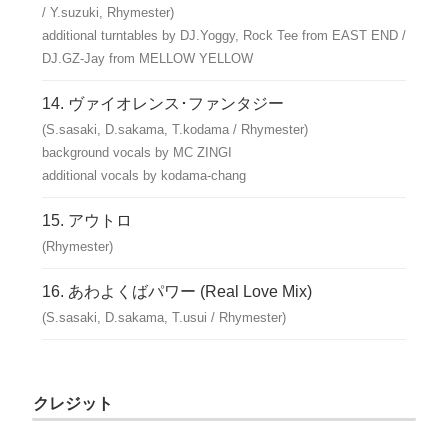
/ Y.suzuki, Rhymester)
additional turntables by DJ.Yoggy, Rock Tee from EAST END /
DJ.GZ-Jay from MELLOW YELLOW
ヴァイオレンス･ファンタジー
(S.sasaki, D.sakama, T.kodama / Rhymester)
background vocals by MC ZINGI
additional vocals by kodama-chang
アウトロ
(Rhymester)
あわよくばパワー (Real Love Mix)
(S.sasaki, D.sakama, T.usui / Rhymester)
クレジット