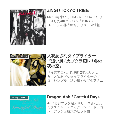
Candee』の作品紹介。リリース情
報、レビュー、収録曲、クレジット、
関連サイトなど。
ZINGI / TOKYO TRIBE
1996年リリース
MC仁義 率いるZINGIが1996年にリリ
ースした4thアルバム『TOKYO
TRIBE』の作品紹介。リリース情報、
レビュー、収録曲、クレジット、関連
サイトなど。
大我あざなタイプライター
2002年リリース
『追い風 / 火ブタヲ切レ / 冬の
夜の空』
『極東アロハ』以来約2年ぶりとな
る、大我あざなタイプライターのソ
ロ・シングル『追い風 / 火ブタヲ切レ
/ 冬の夜の空』の作品紹介。リリース
情報、レビュー、収録曲、クレジッ
ト、関連サイトなど。
Dragon Ash / Grateful Days
1999年リリース
ACOとジブラを迎えリリースされた、
ミクスチャー・ロックバンド、ドラゴ
ン・アッシュ最大のヒット曲