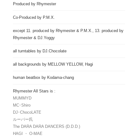
Produced by Rhymester
Co-Produced by P.M.X.
except 11. produced by Rhymester & P.M.X., 13. produced by
Rhymester & DJ.Yoggy
all turntables by DJ.Chocolate
all backgrounds by MELLOW YELLOW, Hagi
human beatbox by Kodama-chang
Rhymester All Stars is :
MUMMYD
MC･Shiro
DJ･ChocoLATE
ルーパー氏
The DARA DARA DANCERS (D.D.D.)
HAGI ・ O-MAE