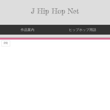
J Hip Hop Net
作品案内
ヒップホップ用語
PR