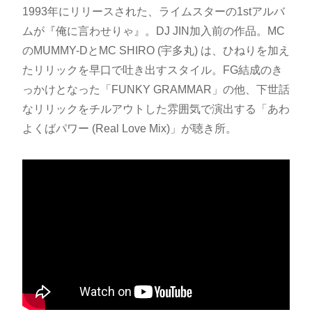
1993年にリリースされた、ライムスターの1stアルバ
ムが『俺に言わせりゃ』。DJ JIN加入前の作品。MC
のMUMMY-DとMC SHIRO (宇多丸) は、ひねりを加え
たリリックを早口で吐き出すスタイル。FG結成のき
っかけとなった「FUNKY GRAMMAR」の他、下世話
なリリックをチルアウトした雰囲気で演出する「あわ
よくばパワー (Real Love Mix)」が聴き所。