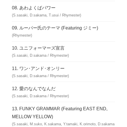
あわよくばパワー
(S.sasaki, D.sakama, T.usui / Rhymester)
ルーパー氏のテーマ (Featuring ジミー)
(Rhymester)
ユニフォーマーズ宣言
(S.sasaki, D.sakama / Rhymester)
ワン･アンド･オンリー
(S.sasaki, D.sakama / Rhymester)
愛のなんでなんだ
(S.sasaki, D.sakama / Rhymester)
FUNKY GRAMMAR (Featuring EAST END,
MELLOW YELLOW)
(S.sasaki, M.suko, K.sakama, Y.tamaki, K.orimoto, D.sakama