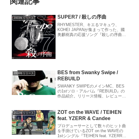
関連記事
SUPER7 / 殺しの序曲
2003年リリース
RHYMESTER、キエるマキュウ、
KOHEI JAPANが集まって作った、國
奥麒樹真の応援ソング『殺しの序曲』
の作品紹介。リリース情報、レビュ
ー、収録曲、クレジット、関連サイト
など。
BES from Swanky Swipe /
2008年リリース
REBUILD
SWANKY SWIPEのメインMC、BES
の1stソロ・アルバム『REBUILD』の
作品紹介。リリース情報、レビュー、
収録曲、クレジット、関連サイトな
ど。
ZOT on the WAVE / TEIHEN
2022年リリース
feat. YZERR & Candee
プロデューサーとして数々のヒット曲
を手掛けているZOT on the WAVEの
1stシングル『TEIHEN feat. YZERR &