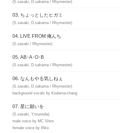
(S.sasaki, D.sakama / Rhymester)
ちょっとしたヒガミ
(S.sasaki, D.sakama / Rhymester)
LIVE FROM 俺んち
(S.sasaki / Rhymester)
AB･A･O･B
(S.sasaki, D.sakama / Rhymester)
なんもやる気しねぇ
(S.sasaki, D.sakama / Rhymester)
background vocals by Kodama-chang
星に願いを
(S.sasaki, Y.tsunoda)
male voice by MC Shiro
female voice by Riko